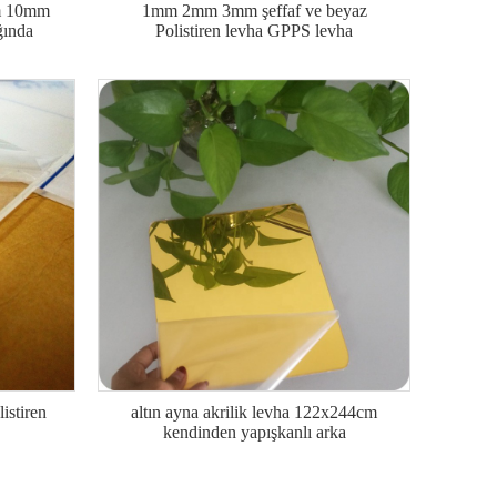
m 10mm
1mm 2mm 3mm şeffaf ve beyaz
ında
Polistiren levha GPPS levha
istiren
altın ayna akrilik levha 122x244cm
kendinden yapışkanlı arka