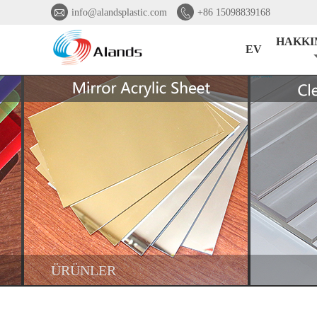


info@alandsplastic.com
+86 15098839168
HAKKI
EV
ÜRÜNLER