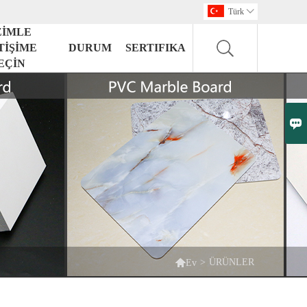
Türk

ZİMLE
TİŞİME
DURUM
SERTIFIKA
EÇİN


>
ÜRÜNLER
Ev