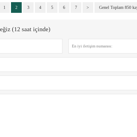
1
2
3
4
5
6
7
>
Genel Toplam 850 kay
eğiz (12 saat içinde)