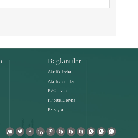
a
Bağlantılar
Akrilik levha
Akrilik ürünler
PVC levha
PP oluklu levha
PS sayfası










