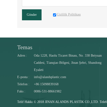
Gizlilik Politikası
Gönder
Temas
Adres :
Oda 1228, Haolu Ticaret Binası, No. 338 Beiyuan
Caddesi, Tianqiao Bölgesi, Jinan Şehri, Shandong
Eyaleti
E-posta :
info@alandsplastic.com
Telefon :
+86 15098839168
Faks :
0086-531-88661982
Telif Hakkı © 2018 JINAN ALANDS PLASTİK CO.,LTD. Telefon: