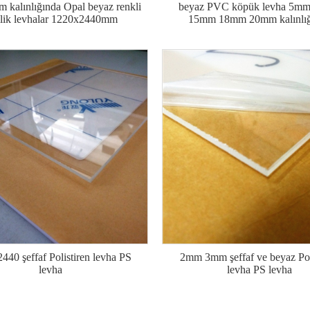
kalınlığında Opal beyaz renkli
beyaz PVC köpük levha 5m
ilik levhalar 1220x2440mm
15mm 18mm 20mm kalınlığ
440 şeffaf Polistiren levha PS
2mm 3mm şeffaf ve beyaz Pol
levha
levha PS levha