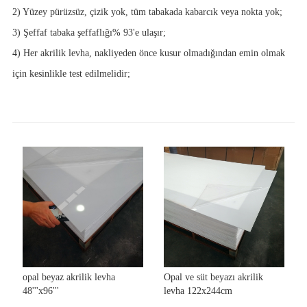
2) Yüzey pürüzsüz, çizik yok, tüm tabakada kabarcık veya nokta yok;
3) Şeffaf tabaka şeffaflığı% 93'e ulaşır;
4) Her akrilik levha, nakliyeden önce kusur olmadığından emin olmak
için kesinlikle test edilmelidir;
opal beyaz akrilik levha
Opal ve süt beyazı akrilik
48'''x96'''
levha 122x244cm