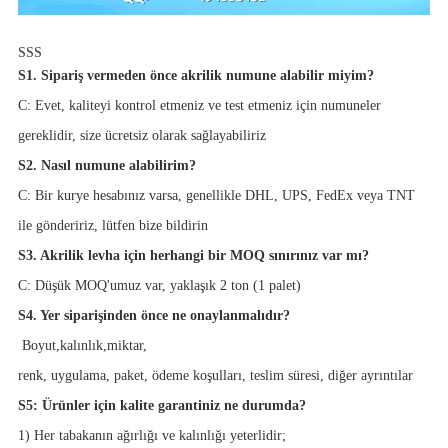
SSS
S1. Sipariş vermeden önce akrilik numune alabilir miyim?
C: Evet, kaliteyi kontrol etmeniz ve test etmeniz için numuneler
gereklidir, size ücretsiz olarak sağlayabiliriz
S2. Nasıl numune alabilirim?
C: Bir kurye hesabınız varsa, genellikle DHL, UPS, FedEx veya TNT
ile göndeririz, lütfen bize bildirin
S3. Akrilik levha için herhangi bir MOQ sınırınız var mı?
C: Düşük MOQ'umuz var, yaklaşık 2 ton (1 palet)
S4. Yer siparişinden önce ne onaylanmalıdır?
Boyut,
kalınlık,
miktar,
renk, uygulama, paket, ödeme koşulları, teslim süresi, diğer ayrıntılar
S5: Ürünler için kalite garantiniz ne durumda?
1) Her tabakanın ağırlığı ve kalınlığı yeterlidir;