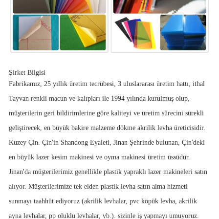
Şirket Bilgisi
Fabrikamız, 25 yıllık üretim tecrübesi, 3 uluslararası üretim hattı, ithal
Tayvan renkli macun ve kalıpları ile 1994 yılında kurulmuş olup,
müşterilerin geri bildirimlerine göre kaliteyi ve üretim sürecini sürekli
geliştirecek, en büyük bakire malzeme dökme akrilik levha üreticisidir.
Kuzey Çin. Çin'in Shandong Eyaleti, Jinan Şehrinde bulunan, Çin'deki
en büyük lazer kesim makinesi ve oyma makinesi üretim üssüdür.
Jinan'da müşterilerimiz genellikle plastik yapraklı lazer makineleri satın
alıyor. Müşterilerimize tek elden plastik levha satın alma hizmeti
sunmayı taahhüt ediyoruz (akrilik levhalar, pvc köpük levha, akrilik
ayna levhalar, pp oluklu levhalar, vb.). sizinle iş yapmayı umuyoruz.