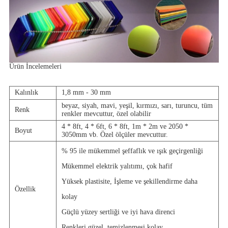
Ürün İncelemeleri
Kalınlık
1,8 mm - 30 mm
beyaz, siyah, mavi, yeşil, kırmızı, sarı, turuncu, tüm
Renk
renkler mevcuttur, özel olabilir
4 * 8ft, 4 * 6ft, 6 * 8ft, 1m * 2m ve 2050 *
Boyut
3050mm vb. Özel ölçüler mevcuttur.
% 95 ile mükemmel şeffaflık ve ışık geçirgenliği
Mükemmel elektrik yalıtımı, çok hafif
Yüksek plastisite, İşleme ve şekillendirme daha
Özellik
kolay
Güçlü yüzey sertliği ve iyi hava direnci
Renkleri güzel, temizlenmesi kolay