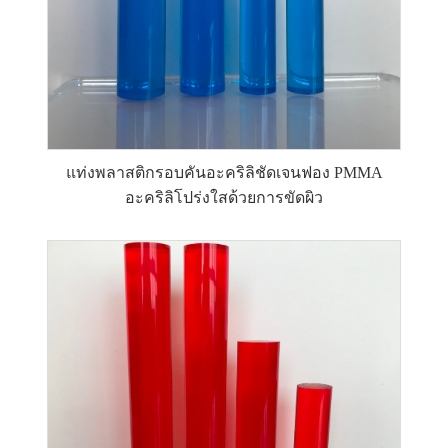
แท่งพลาสติกรอบคันอะคริลิชัดเจนฟอง PMMA
อะคริลิโปร่งใสด้วยการขัดผิว