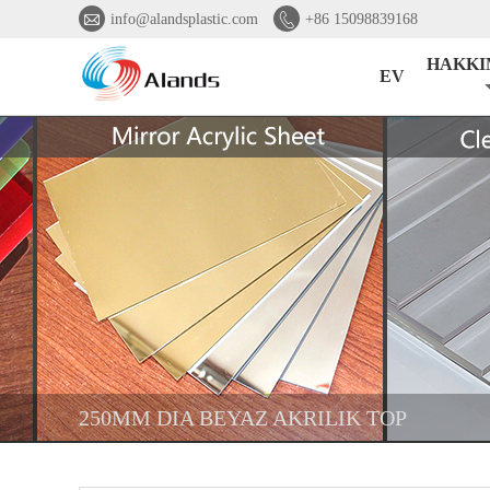


info@alandsplastic.com
+86 15098839168
HAKKI
EV
250MM DIA BEYAZ AKRILIK TOP