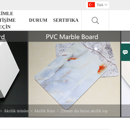
Türk

ZİMLE
TİŞİME
DURUM
SERTIFIKA
EÇİN

>
Akrilik ürünler
>
Akrilik Küre
>
250mm dia beyaz akrilik top