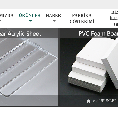
Bİ
MIZDA
ÜRÜNLER
HABER
FABRİKA
İLE
GÖSTERİMİ
G

>
ÜRÜNLER
Ev