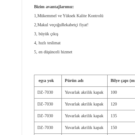
Bizim avantajlarımız:
1,
Mükemmel ve Yüksek Kalite Kontrolü
2,
Makul ve
çoğu
Rekabetçi fiyat
!
3, büyük çıkış
4, hızlı teslimat
5, en düşünceli hizmet
eşya yok
P
ürün adı
Bilye çapı (
DZ-7030
Yuvarlak akrilik kapak
100
DZ-7030
Yuvarlak akrilik kapak
120
DZ-7030
Yuvarlak akrilik kapak
135
DZ-7030
Yuvarlak akrilik kapak
150