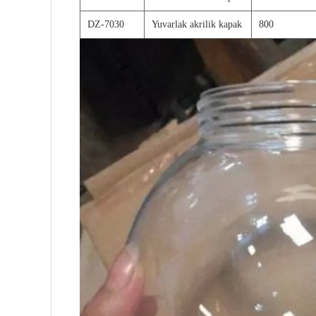
DZ-7030
Yuvarlak akrilik kapak
800