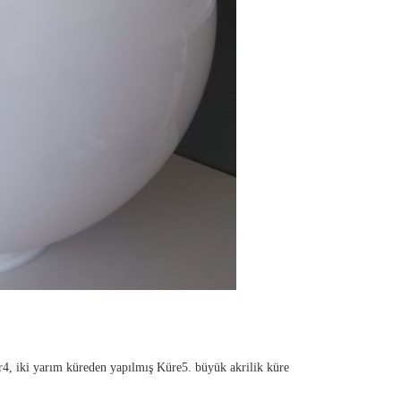
r
4, iki yarım küreden yapılmış Küre
5. büyük akrilik küre