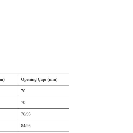
mm)
O
pening Çapı (mm)
70
70
70/95
84/95