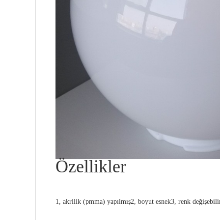
Özellikler
1, akrilik (pmma) yapılmış
2, boyut esnek
3, renk değişebili