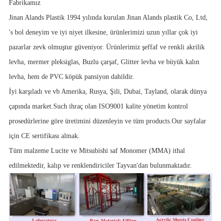
Fabrikamız
Jinan Alands Plastik 1994 yılında kurulan Jinan Alands plastik Co, Ltd,
's bol deneyim ve iyi niyet ilkesine, ürünlerimizi uzun yıllar çok iyi
pazarlar zevk olmuştur güveniyor. Ürünlerimiz şeffaf ve renkli akrilik
levha, mermer pleksiglas, Buzlu çarşaf, Glitter levha ve büyük kalın
levha, hem de PVC köpük pansiyon dahildir.
İyi karşıladı ve vb Amerika, Rusya, Şili, Dubai, Tayland, olarak dünya
çapında market.Such ihraç olan ISO9001 kalite yönetim kontrol
prosedürlerine göre üretimini düzenleyin ve tüm products.Our sayfalar
için CE sertifikası almak.
Tüm malzeme Lucite ve Mitsubishi saf Monomer (MMA) ithal
edilmektedir, kalıp ve renklendiriciler Tayvan'dan bulunmaktadır.