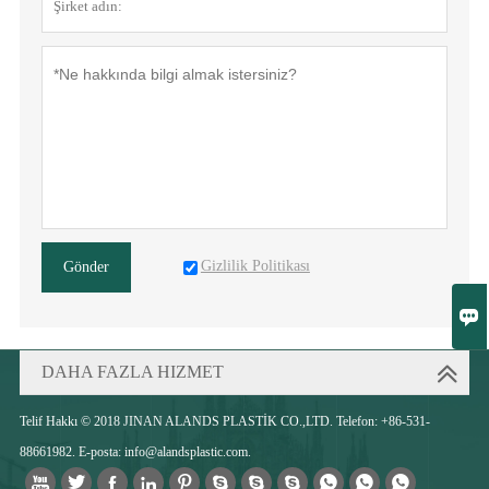
Gizlilik Politikası
Gönder

DAHA FAZLA HIZMET
Telif Hakkı © 2018 JINAN ALANDS PLASTİK CO.,LTD. Telefon: +86-531-
88661982. E-posta: info@alandsplastic.com.










