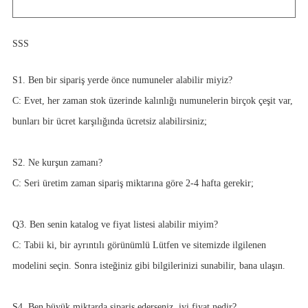
SSS
S1
. Ben bir sipariş yerde önce numuneler alabilir miyiz?
C: Evet, her zaman stok üzerinde kalınlığı numunelerin birçok çeşit var,
bunları bir ücret karşılığında ücretsiz alabilirsiniz;
S2. Ne kurşun zamanı?
C: Seri üretim zaman sipariş miktarına göre 2-4 hafta gerekir;
Q3. Ben senin katalog ve fiyat listesi alabilir miyim?
C: Tabii ki, bir ayrıntılı görünümlü Lütfen ve sitemizde ilgilenen
modelini seçin. Sonra isteğiniz gibi bilgilerinizi sunabilir, bana ulaşın.
S4. Ben büyük miktarda sipariş ederseniz, iyi fiyat nedir?