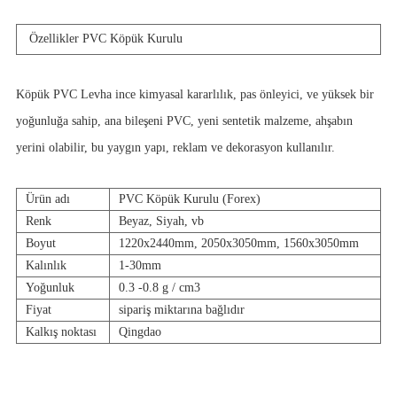
Özellikler
PVC Köpük Kurulu
Köpük PVC Levha ince kimyasal kararlılık, pas önleyici, ve yüksek bir
yoğunluğa sahip, ana bileşeni PVC, yeni sentetik malzeme, ahşabın
yerini olabilir, bu yaygın yapı, reklam ve dekorasyon kullanılır.
Ürün adı
PVC Köpük Kurulu (Forex)
Renk
Beyaz, Siyah, vb
Boyut
1220x2440mm, 2050x3050mm, 1560x3050mm
Kalınlık
1-30mm
Yoğunluk
0.3 -0.8 g / cm3
Fiyat
sipariş miktarına bağlıdır
Kalkış noktası
Qingdao