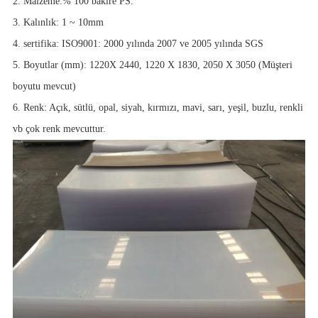
2. Malzeme:% 100 bakire PS.
3. Kalınlık: 1 ~ 10mm
4. sertifika: ISO9001: 2000 yılında 2007 ve 2005 yılında SGS
5. Boyutlar (mm): 1220X 2440, 1220 X 1830, 2050 X 3050 (Müşteri
boyutu mevcut)
6. Renk: Açık, sütlü, opal, siyah, kırmızı, mavi, sarı, yeşil, buzlu, renkli
vb çok renk mevcuttur.