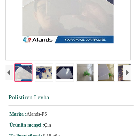
Polistiren Levha
Marka :
Alands-PS
Ürünün menşei :
Çin
Teslimat süresi :
5-15 gün