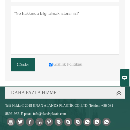
Gizlilik Politikası
Gönder

DAHA FAZLA HIZMET
Telif Hakkı © 2018 JINAN ALANDS PLASTİK CO.,LTD. Telefon: +86-531-
88661982. E-posta: info@alandsplastic.com.










