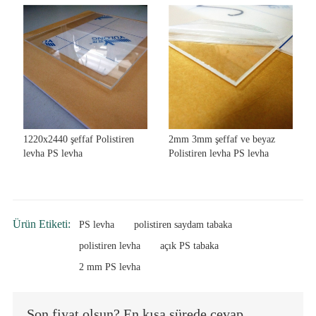
1220x2440 şeffaf Polistiren
2mm 3mm şeffaf ve beyaz
levha PS levha
Polistiren levha PS levha
Ürün Etiketi:
PS levha
polistiren saydam tabaka
polistiren levha
açık PS tabaka
2 mm PS levha
Son fiyat olsun? En kısa sürede cevap