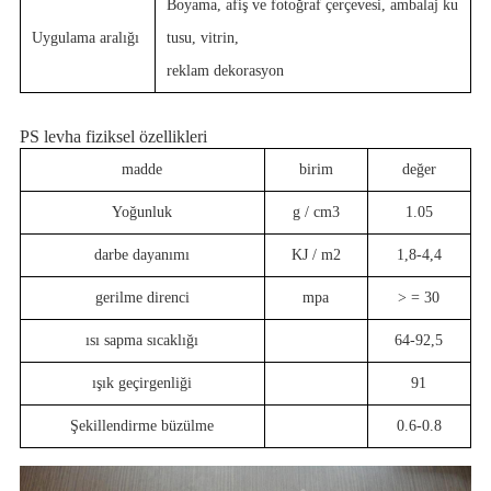
Boyama, afiş ve fotoğraf çerçevesi, ambalaj ku
Uygulama aralığı
tusu, vitrin,
reklam dekorasyon
PS levha fiziksel özellikleri
madde
birim
değer
Yoğunluk
g / cm3
1.05
darbe dayanımı
KJ / m2
1,8-4,4
gerilme direnci
mpa
> = 30
ısı sapma sıcaklığı
64-92,5
ışık geçirgenliği
91
Şekillendirme büzülme
0.6-0.8