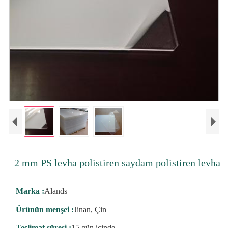
2 mm PS levha polistiren saydam polistiren levha
Marka :
Alands
Ürünün menşei :
Jinan, Çin
Teslimat süresi :
15 gün içinde