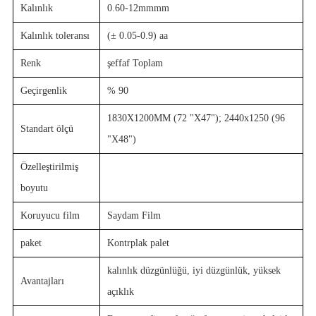
Kalınlık
0.60-12mmmm
Kalınlık toleransı
(± 0.05-0.9) aa
Renk
şeffaf Toplam
Geçirgenlik
% 90
1830X1200MM (72 "X47"); 2440x1250 (96
Standart ölçü
"X48")
Özelleştirilmiş
boyutu
Koruyucu film
Saydam Film
paket
Kontrplak palet
kalınlık düzgünlüğü, iyi düzgünlük, yüksek
Avantajları
açıklık