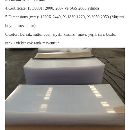
4.Certificate: ISO9001: 2000, 2007 ve SGS 2005 yılında
5.Dimensions (mm): 1220X 2440, X-1830 1220, X-3050 2050 (Müşteri
boyutu mevcuttur)
6.Color: Berrak, sütlü, opal, siyah, kırmızı, mavi, yeşil, sarı, buzlu,
renkli vb bir çok renk mevcuttur.