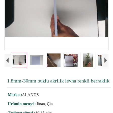
1.8mm-30mm buzlu akrilik levha renkli berraklık
Marka :
ALANDS
Ürünün menşei :
Jinan, Çin
Teslimat süresi :
10-15 gün