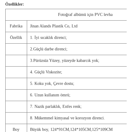
Özellikler:
Fotoğraf albümü için PVC levha
Fabrika
Jinan Alands Plastik Co, Ltd
Özellik
1. İyi sıcaklık direnci;
2.Güçlü darbe direnci;
3.Pürüzsüz Yüzey, yüzeyde kabarcık yok;
4. Güçlü Viskozite;
5. Koku yok, Çevre dostu;
6. Uzun kullanım ömrü;
7. Nazik parlaklık, Enfes renk;
8. Mükemmel kimyasal ve korozyon direnci.
Boy
Büyük boy, 124*91CM,124*105CM,125*109CM