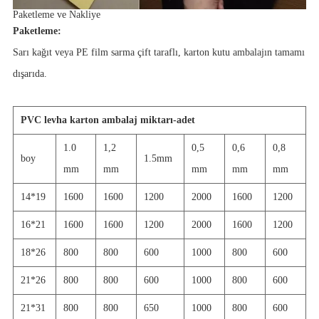
Paketleme ve Nakliye
Paketleme:
Sarı kağıt veya PE film sarma çift taraflı, karton kutu ambalajın tamamı
dışarıda.
PVC levha karton ambalaj miktarı-adet
1.0
1,2
0,5
0,6
0,8
boy
1.5mm
mm
mm
mm
mm
mm
14*19
1600
1600
1200
2000
1600
1200
16*21
1600
1600
1200
2000
1600
1200
18*26
800
800
600
1000
800
600
21*26
800
800
600
1000
800
600
21*31
800
800
650
1000
800
600