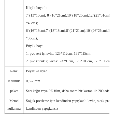
Küçük boyutlu:
7''(13*18cm), 8''(16*21cm),10''(18*26cm),12''(21*31cm),14
*45cm);
6''(16*16cm),7''(18*18cm),8''(21*21cm),10''(26*26cm),12''
*38cm);
Büyük boy:
1. pvc sert iç levha: 125*112cm, 131*115cm;
2. pvc köpük iç levha:124*91cm, 125*105cm, 125*109cm.
Renk
Beyaz ve siyah
Kalınlık
0,3-2 mm
paket
Sarı kağıt veya PE film, daha sonra bir karton ile 200 adet.
Metod
Soğuk presleme için kendinden yapışkanlı levha, sıcak presl
kullanma
kendinden yapışkansız