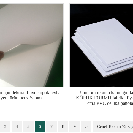
çin çin dekoratif pvc köpük levha
3mm 5mm 6mm kalınlığınd
yeni ürün ucuz Yapımı
KÖPÜK FORMU fabrika fiyat
cm3 PVC celuka panola
3
4
5
6
7
8
9
>
Genel Toplam 75 kayı