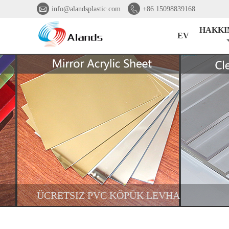


info@alandsplastic.com
+86 15098839168
HAKKI
EV
ÜCRETSIZ PVC KÖPÜK LEVHA