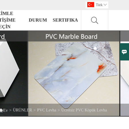
Türk

ZİMLE
TİŞİME
DURUM
SERTIFIKA
EÇİN


>
ÜRÜNLER
>
PVC Levha
>
Ücretsiz PVC Köpük Levha
Ev