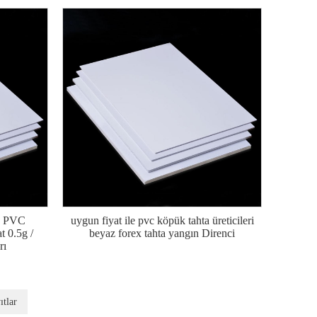
a PVC
uygun fiyat ile pvc köpük tahta üreticileri
 0.5g /
beyaz forex tahta yangın Direnci
rı
tlar