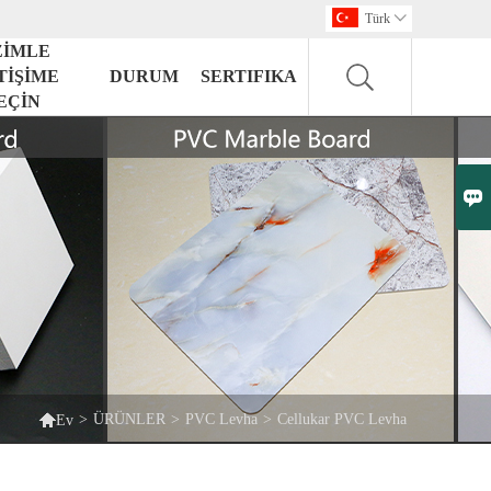
Türk

ZİMLE
TİŞİME
DURUM
SERTIFIKA
EÇİN


>
ÜRÜNLER
>
PVC Levha
>
Cellukar PVC Levha
Ev