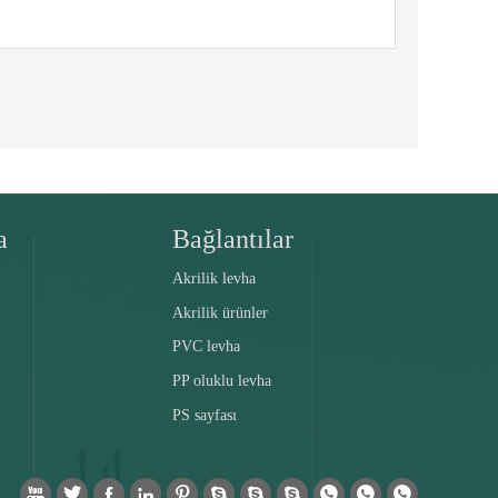
a
Bağlantılar
Akrilik levha
Akrilik ürünler
PVC levha
PP oluklu levha
PS sayfası










