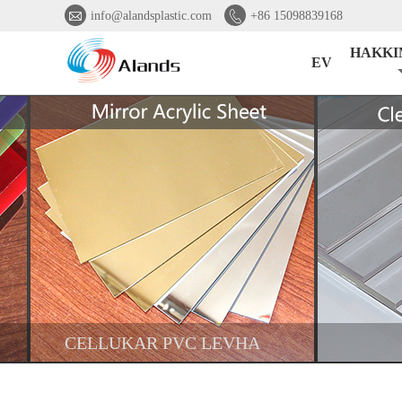


info@alandsplastic.com
+86 15098839168
HAKKI
EV
CELLUKAR PVC LEVHA