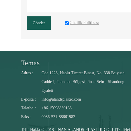
Gizlilik Politikası
Gönder
Temas
Adres :
Oda 1228, Haolu Ticaret Binası, No. 338 Beiyuan
Caddesi, Tianqiao Bölgesi, Jinan Şehri, Shandong
Eyaleti
E-posta :
info@alandsplastic.com
Telefon :
+86 15098839168
Faks :
0086-531-88661982
Telif Hakkı © 2018 JINAN ALANDS PLASTİK CO.,LTD. Telefon: