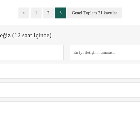
<
1
2
3
Genel Toplam 21 kayıtlar
eğiz (12 saat içinde)