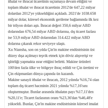
ithalat ve ihracat ticaretinin sıçramaya devam ettiğini ve
toplam ithalat ve ihracat ticaretinin 2012'de 647,22 milyar
dolardan 2012'ye yükseldiğini açıkladı. 2021'de 1038.658
milyar dolar, küresel ekonomik gerileme bağlamında ilk kez
bir trilyon doları aştı. İhracat değeri 350,6 milyar ABD
dolarından 676,54 milyar ABD dolarına, dış ticaret fazlası
ise 53,9 milyar ABD dolarından 314.422 milyar ABD
dolarına çıkarak rekor seviyeye ulaştı.
Xu Niansha, son on yılda Çin'in makine endüstrisinin üst
düzey dışa açılmayı teşvik etmek için döviz alışverişi ve
işbirliği yapmakta ısrar ettiğini belirtti. Makine ürünleri
100'den fazla ülke ve bölgeye ihraç edildi ve Çin üretimi ve
Çin ekipmanları dünya çapında ün kazandı.
Makine sanayii ithalat ve ihracatı, 2012 yılında %16,74 olan
toplam dış ticaret hacminin 2021 yılında %17,16'sını
oluşturmuştur. Bunlar arasında ithalatın payı %17,11'den
%20,11'e; Ticaret fazlasının oranı %23,36'dan %46,48'e
yükseldi. Bunlar, Çin'in makine endüstrisinin küresel imalat